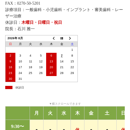
FAX：0270-50-5201
診療項目：一般歯科・小児歯科・インプラント・審美歯科・レー
ザー治療
休診日：
木曜日・日曜日・祝日
院長：石川 雅一
2026年 8月
日
月
火
水
木
金
土
1
2
3
4
5
6
7
8
9
10
11
12
13
14
15
16
17
18
19
20
21
22
23
24
25
26
27
28
29
30
31
休診日
月
火
水
木
金
土
日
9:30〜
●
●
●
休
●
●
休