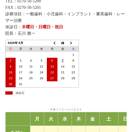
TEL：0270-50-5200
FAX：0270-50-5201
診療項目：一般歯科・小児歯科・インプラント・審美歯科・レー
ザー治療
休診日：
木曜日・日曜日・祝日
院長：石川 雅一
2026年 8月
日
月
火
水
木
金
土
1
2
3
4
5
6
7
8
9
10
11
12
13
14
15
16
17
18
19
20
21
22
23
24
25
26
27
28
29
30
31
休診日
月
火
水
木
金
土
日