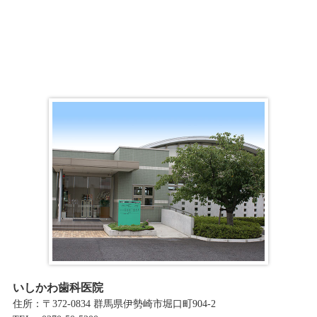
ア
ー
カ
イ
ブ
いしかわ歯科医院
住所：〒372-0834 群馬県伊勢崎市堀口町904-2