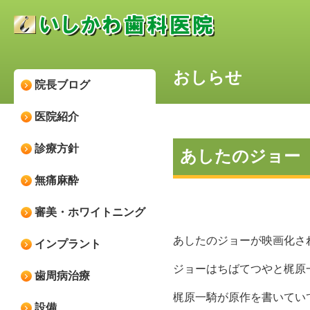
おしらせ
院長ブログ
医院紹介
診療方針
あしたのジョー
無痛麻酔
審美・ホワイトニング
あしたのジョーが映画化さ
インプラント
ジョーはちばてつやと梶原
歯周病治療
梶原一騎が原作を書いてい
設備