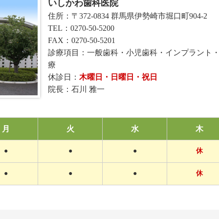
いしかわ歯科医院
住所：〒372-0834 群馬県伊勢崎市堀口町904-2
TEL：0270-50-5200
FAX：0270-50-5201
診療項目：一般歯科・小児歯科・インプラント
療
休診日：
木曜日・日曜日・祝日
院長：石川 雅一
月
火
水
木
●
●
●
休
●
●
●
休