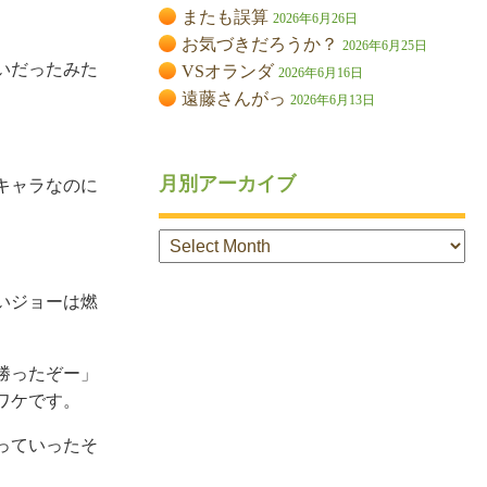
またも誤算
2026年6月26日
お気づきだろうか？
2026年6月25日
いだったみた
VSオランダ
2026年6月16日
遠藤さんがっ
2026年6月13日
月別アーカイブ
キャラなのに
月
別
ア
ー
いジョーは燃
カ
イ
ブ
勝ったぞー」
ワケです。
っていったそ