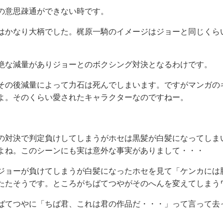
の意思疎通ができない時です。
はかなり大柄でした。梶原一騎のイメージはジョーと同じくら
絶な減量がありジョーとのボクシング対決となるわけです。
その後減量によって力石は死んでしまいます。ですがマンガの
よ。そのくらい愛されたキャラクターなのですねー。
の対決で判定負けしてしまうがホセは黒髪が白髪になってしま
よね。このシーンにも実は意外な事実がありまして・・・
ジョーが負けてしまうが白髪になったホセを見て「ケンカには
たたそうです。ところがちばてつやがそのへんを変えてしまう
ばてつやに「ちば君、これは君の作品だ・・・」って言って去