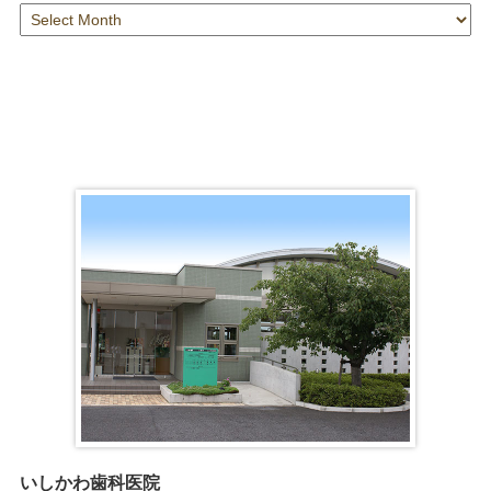
月
別
ア
ー
カ
イ
ブ
いしかわ歯科医院