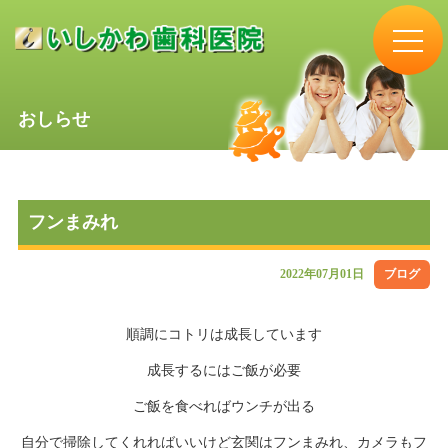
おしらせ
フンまみれ
2022年07月01日
ブログ
順調にコトリは成長しています
成長するにはご飯が必要
ご飯を食べればウンチが出る
自分で掃除してくれればいいけど玄関はフンまみれ、カメラもフ