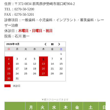
住所：〒372-0834 群馬県伊勢崎市堀口町904-2
TEL：0270-50-5200
FAX：0270-50-5201
診療項目：一般歯科・小児歯科・インプラント・審美歯科・レー
ザー治療
休診日：
木曜日・日曜日・祝日
院長：石川 雅一
2026年 8月
日
月
火
水
木
金
土
1
2
3
4
5
6
7
8
9
10
11
12
13
14
15
16
17
18
19
20
21
22
23
24
25
26
27
28
29
30
31
休診日
月
火
水
木
金
土
日