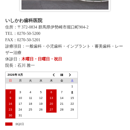
いしかわ歯科医院
住所：〒372-0834 群馬県伊勢崎市堀口町904-2
TEL：0270-50-5200
FAX：0270-50-5201
診療項目：一般歯科・小児歯科・インプラント・審美歯科・レー
ザー治療
休診日：
木曜日・日曜日・祝日
院長：石川 雅一
2026年 8月
日
月
火
水
木
金
土
1
2
3
4
5
6
7
8
9
10
11
12
13
14
15
16
17
18
19
20
21
22
23
24
25
26
27
28
29
30
31
休診日