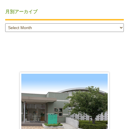
月別アーカイブ
月
別
ア
ー
カ
イ
ブ