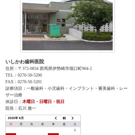
いしかわ歯科医院
住所：〒372-0834 群馬県伊勢崎市堀口町904-2
TEL：0270-50-5200
FAX：0270-50-5201
診療項目：一般歯科・小児歯科・インプラント・審美歯科・レー
ザー治療
休診日：
木曜日・日曜日・祝日
院長：石川 雅一
2026年 8月
日
月
火
水
木
金
土
1