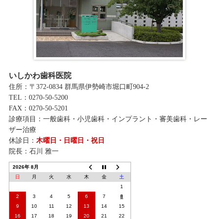
いしかわ歯科医院
住所：〒372-0834 群馬県伊勢崎市堀口町904-2
TEL：0270-50-5200
FAX：0270-50-5201
診療項目：一般歯科・小児歯科・インプラント・審美歯科・レー
ザー治療
休診日：
木曜日・日曜日・祝日
院長：石川 雅一
2026年 8月
日
月
火
水
木
金
土
1
2
3
4
5
6
7
8
9
10
11
12
13
14
15
16
17
18
19
20
21
22