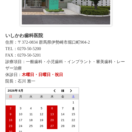
いしかわ歯科医院
住所：〒372-0834 群馬県伊勢崎市堀口町904-2
TEL：0270-50-5200
FAX：0270-50-5201
診療項目：一般歯科・小児歯科・インプラント・審美歯科・レー
ザー治療
休診日：
木曜日・日曜日・祝日
院長：石川 雅一
2026年 8月
日
月
火
水
木
金
土
1
2
3
4
5
6
7
8
9
10
11
12
13
14
15
16
17
18
19
20
21
22
23
24
25
26
27
28
29
30
31