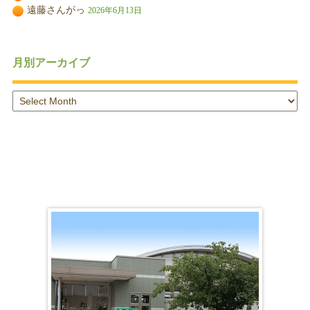
遠藤さんがっ
2026年6月13日
月別アーカイブ
月
別
ア
ー
カ
イ
ブ