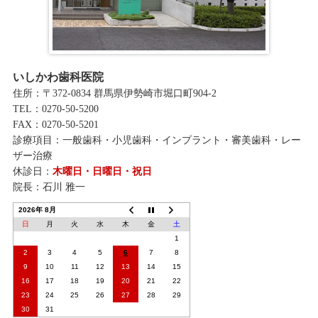
いしかわ歯科医院
住所：〒372-0834 群馬県伊勢崎市堀口町904-2
TEL：0270-50-5200
FAX：0270-50-5201
診療項目：一般歯科・小児歯科・インプラント・審美歯科・レー
ザー治療
休診日：
木曜日・日曜日・祝日
院長：石川 雅一
2026年 8月
日
月
火
水
木
金
土
1
2
3
4
5
6
7
8
9
10
11
12
13
14
15
16
17
18
19
20
21
22
23
24
25
26
27
28
29
30
31