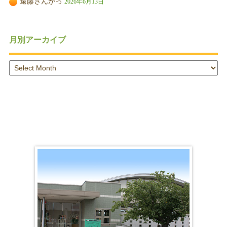
遠藤さんがっ
2026年6月13日
月別アーカイブ
月
別
ア
ー
カ
イ
ブ