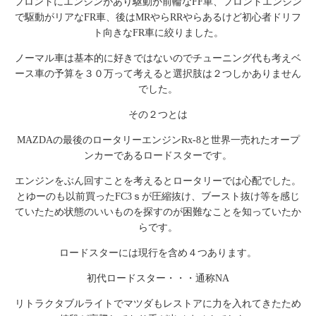
フロントにエンジンがあり駆動が前輪なFF車、フロントエンジン
で駆動がリアなFR車、後はMRやらRRやらあるけど初心者ドリフ
ト向きなFR車に絞りました。
ノーマル車は基本的に好きではないのでチューニング代も考えベ
ース車の予算を３０万って考えると選択肢は２つしかありません
でした。
その２つとは
MAZDAの最後のロータリーエンジンRx-8と世界一売れたオープ
ンカーであるロードスターです。
エンジンをぶん回すことを考えるとロータリーでは心配でした。
とゆーのも以前買ったFC3ｓが圧縮抜け、ブースト抜け等を感じ
ていたため状態のいいものを探すのが困難なことを知っていたか
らです。
ロードスターには現行を含め４つあります。
初代ロードスター・・・通称NA
リトラクタブルライトでマツダもレストアに力を入れてきたため