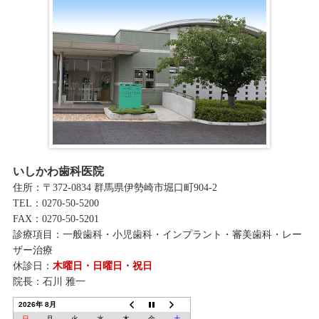
いしかわ歯科医院
住所：〒372-0834 群馬県伊勢崎市堀口町904-2
TEL：0270-50-5200
FAX：0270-50-5201
診療項目：一般歯科・小児歯科・インプラント・審美歯科・レー
ザー治療
休診日：
木曜日・日曜日・祝日
院長：石川 雅一
2026年 8月
日
月
火
水
木
金
土