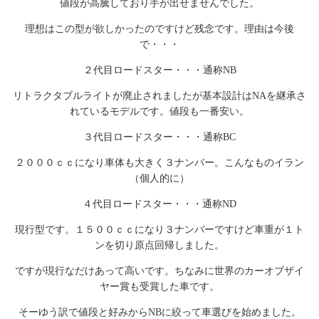
値段が高騰しており手が出せませんでした。
理想はこの型が欲しかったのですけど残念です。理由は今後
で・・・
２代目ロードスター・・・通称NB
リトラクタブルライトが廃止されましたが基本設計はNAを継承さ
れているモデルです。値段も一番安い。
３代目ロードスター・・・通称BC
２０００ｃｃになり車体も大きく３ナンバー。こんなものイラン
（個人的に）
４代目ロードスター・・・通称ND
現行型です。１５００ｃｃになり３ナンバーですけど車重が１ト
ンを切り原点回帰しました。
ですが現行なだけあって高いです。ちなみに世界のカーオブザイ
ヤー賞も受賞した車です。
そーゆう訳で値段と好みからNBに絞って車選びを始めました。