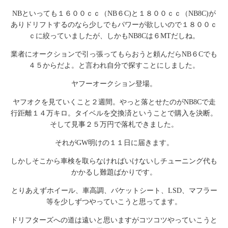
NBといっても１６００ｃｃ（NB６C)と１８００ｃｃ（NB8C)が
ありドリフトするのなら少しでもパワーが欲しいので１８００ｃ
ｃに絞っていましたが、しかもNB8Cは６MTだしね。
業者にオークションで引っ張ってもらおうと頼んだらNB６Cでも
４５からだよ。と言われ自分で探すことにしました。
ヤフーオークション登場。
ヤフオクを見ていくこと２週間。やっと落とせたのがNB8Cで走
行距離１４万キロ。タイベルを交換済ということで購入を決断。
そして見事２５万円で落札できました。
それがGW明けの１１日に届きます。
しかしそこから車検を取らなければいけないしチューニング代も
かかるし難題ばかりです。
とりあえずホイール、車高調、バケットシート、LSD、マフラー
等を少しずつやっていこうと思ってます。
ドリフターズへの道は遠いと思いますがコツコツやっていこうと