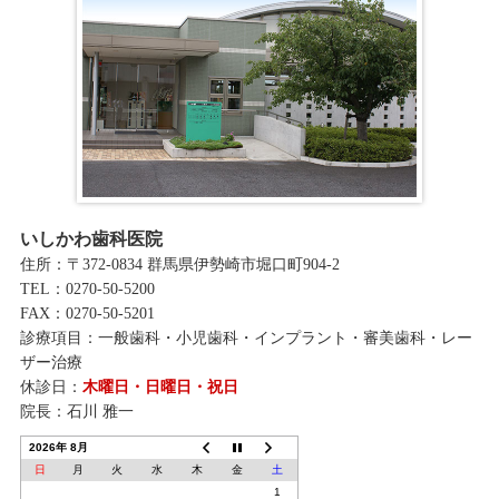
いしかわ歯科医院
住所：〒372-0834 群馬県伊勢崎市堀口町904-2
TEL：0270-50-5200
FAX：0270-50-5201
診療項目：一般歯科・小児歯科・インプラント・審美歯科・レー
ザー治療
休診日：
木曜日・日曜日・祝日
院長：石川 雅一
2026年 8月
日
月
火
水
木
金
土
1