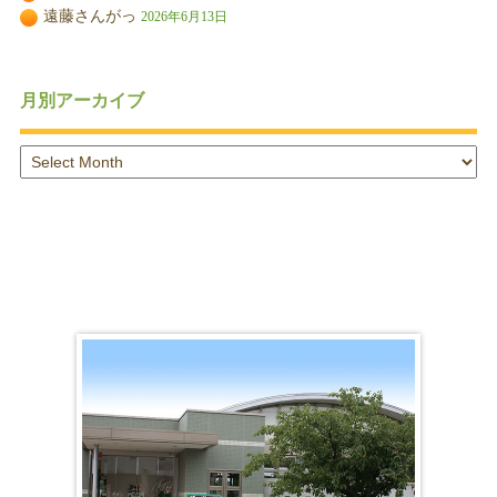
遠藤さんがっ
2026年6月13日
月別アーカイブ
月
別
ア
ー
カ
イ
ブ