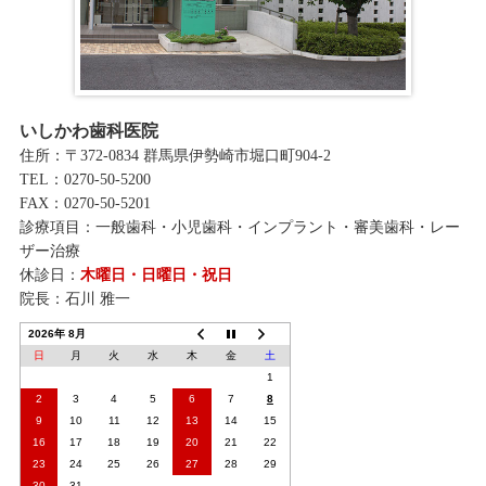
いしかわ歯科医院
住所：〒372-0834 群馬県伊勢崎市堀口町904-2
TEL：0270-50-5200
FAX：0270-50-5201
診療項目：一般歯科・小児歯科・インプラント・審美歯科・レー
ザー治療
休診日：
木曜日・日曜日・祝日
院長：石川 雅一
2026年 8月
日
月
火
水
木
金
土
1
2
3
4
5
6
7
8
9
10
11
12
13
14
15
16
17
18
19
20
21
22
23
24
25
26
27
28
29
30
31