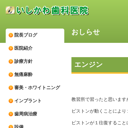
おしらせ
院長ブログ
医院紹介
診療方針
エンジン
無痛麻酔
審美・ホワイトニング
教習所で習ったと思います
インプラント
ピストンが動くことにより
歯周病治療
ピストンが１往復すること
設備