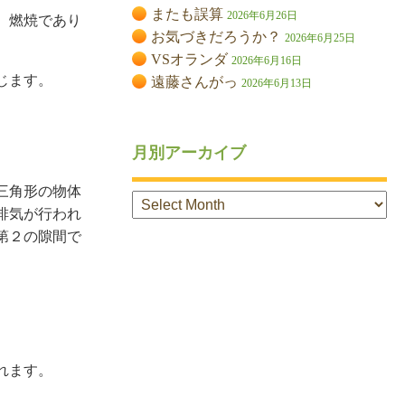
またも誤算
2026年6月26日
、燃焼であり
お気づきだろうか？
2026年6月25日
VSオランダ
2026年6月16日
じます。
遠藤さんがっ
2026年6月13日
月別アーカイブ
三角形の物体
月
排気が行われ
別
ア
第２の隙間で
ー
カ
イ
ブ
。
れます。