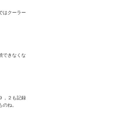
ではクーラー
焼できなくな
９，２も記録
ものね。