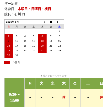
ザー治療
休診日：
木曜日・日曜日・祝日
院長：石川 雅一
2026年 8月
日
月
火
水
木
金
土
1
2
3
4
5
6
7
8
9
10
11
12
13
14
15
16
17
18
19
20
21
22
23
24
25
26
27
28
29
30
31
休診日
月
火
水
木
金
土
日
9:30〜
●
●
●
休
●
●
休
13:00