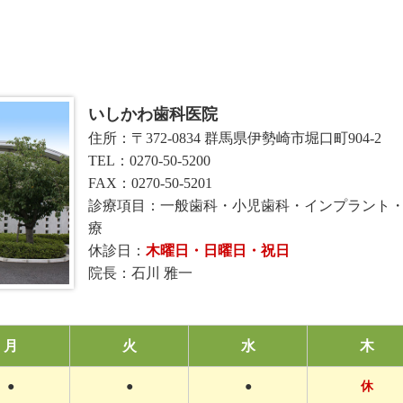
いしかわ歯科医院
住所：〒372-0834 群馬県伊勢崎市堀口町904-2
TEL：0270-50-5200
FAX：0270-50-5201
診療項目：一般歯科・小児歯科・インプラント
療
休診日：
木曜日・日曜日・祝日
院長：石川 雅一
月
火
水
木
●
●
●
休