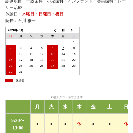
診療項目：一般歯科・小児歯科・インプラント・審美歯科・レー
ザー治療
休診日：
木曜日・日曜日・祝日
院長：石川 雅一
2026年 8月
日
月
火
水
木
金
土
1
2
3
4
5
6
7
8
9
10
11
12
13
14
15
16
17
18
19
20
21
22
23
24
25
26
27
28
29
30
31
休診日
月
火
水
木
金
土
日
9:30〜
●
●
●
休
●
●
休
13:00