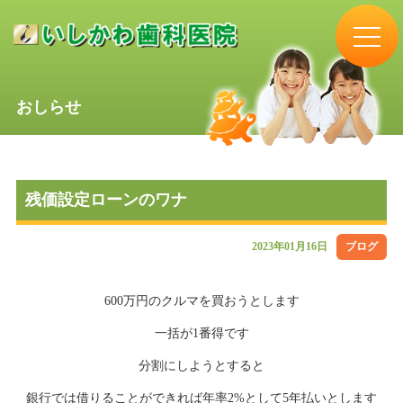
おしらせ
残価設定ローンのワナ
2023年01月16日
ブログ
600万円のクルマを買おうとします
一括が1番得です
分割にしようとすると
銀行では借りることができれば年率2%として5年払いとします